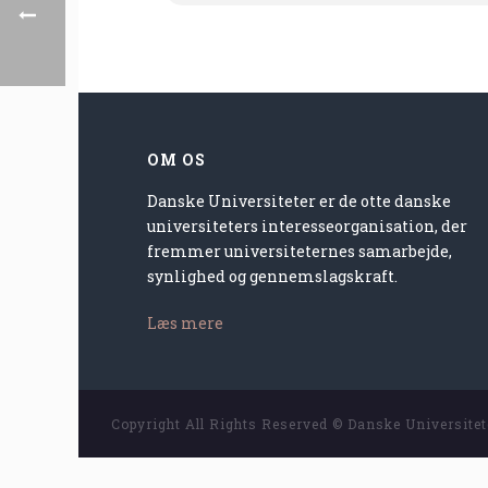
OM OS
Danske Universiteter er de otte danske
universiteters interesseorganisation, der
fremmer universiteternes samarbejde,
synlighed og gennemslagskraft.
Læs mere
Copyright All Rights Reserved © Danske Universite