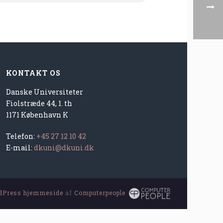
KONTAKT OS
Danske Universiteter
Fiolstræde 44, 1. th
1171 København K
Telefon:
+45 27 12 10 42
E-mail:
dkuni@dkuni.dk
dPress hjemmeside
af
Computerpeople