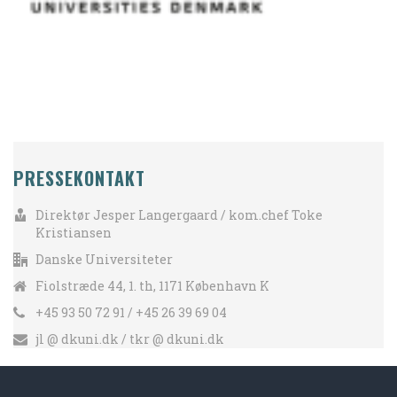
PRESSEKONTAKT
Direktør Jesper Langergaard / kom.chef Toke
Kristiansen
Danske Universiteter
Fiolstræde 44, 1. th, 1171 København K
+45 93 50 72 91 / +45 26 39 69 04
jl @ dkuni.dk / tkr @ dkuni.dk