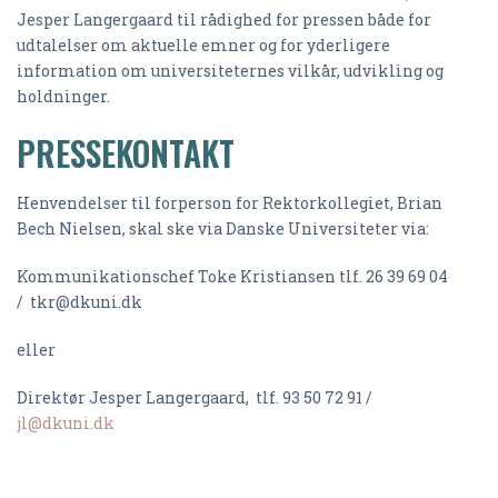
Jesper Langergaard til rådighed for pressen både for
udtalelser om aktuelle emner og for yderligere
information om universiteternes vilkår, udvikling og
holdninger.
PRESSEKONTAKT
Henvendelser til forperson for Rektorkollegiet, Brian
Bech Nielsen, skal ske via Danske Universiteter via:
Kommunikationschef Toke Kristiansen tlf. 26 39 69 04
/ tkr@dkuni.dk
eller
Direktør Jesper Langergaard, tlf. 93 50 72 91 /
jl@dkuni.dk