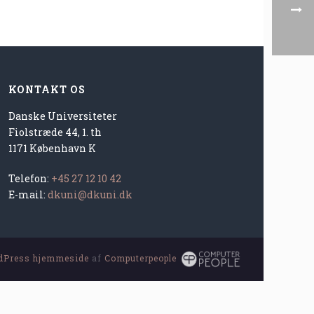
KONTAKT OS
Danske Universiteter
Fiolstræde 44, 1. th
1171 København K
Telefon:
+45 27 12 10 42
E-mail:
dkuni@dkuni.dk
dPress hjemmeside
af
Computerpeople