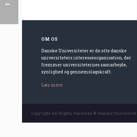
OM OS
Danske Universiteter er de otte danske
universiteters interesseorganisation, der
fremmer universiteternes samarbejde,
synlighed og gennemslagskraft.
Læs mere
Copyright All Rights Reserved © Danske Universite