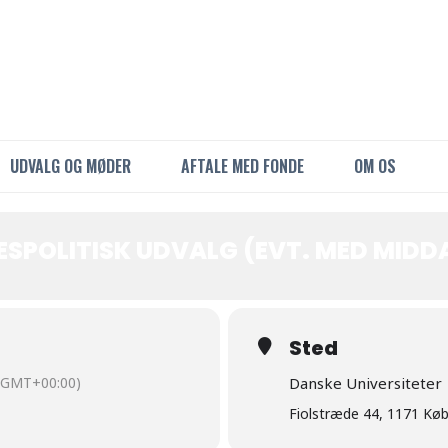
UDVALG OG MØDER
AFTALE MED FONDE
OM OS
ESPOLITISK UDVALG (EVT. MED MIDD
Sted
(GMT+00:00)
Danske Universiteter
Fiolstræde 44, 1171 Kø