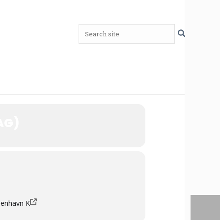
AG)
benhavn K