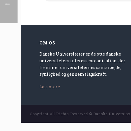
OM OS
Danske Universiteter er de otte danske
universiteters interesseorganisation, der
fremmer universiteternes samarbejde,
synlighed og gennemslagskraft.
Læs mere
Copyright All Rights Reserved © Danske Universite