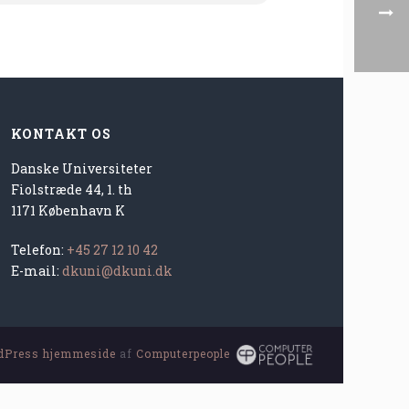
KONTAKT OS
Danske Universiteter
Fiolstræde 44, 1. th
1171 København K
Telefon:
+45 27 12 10 42
E-mail:
dkuni@dkuni.dk
dPress hjemmeside
af
Computerpeople