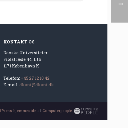
KONTAKT OS
Danske Universiteter
Fiolstræde 44, 1. th
1171 København K
Telefon:
+45 27 12 10 42
E-mail:
dkuni@dkuni.dk
dPress hjemmeside
af
Computerpeople