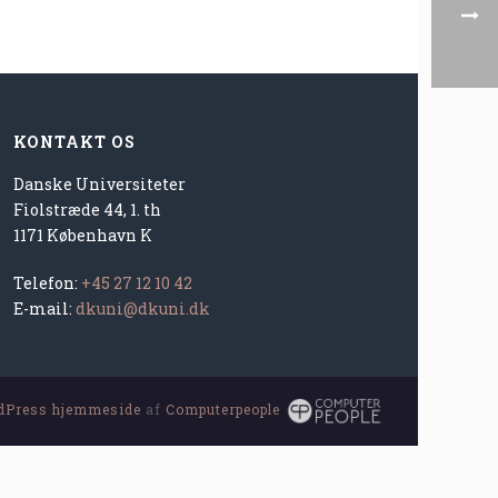
KONTAKT OS
Danske Universiteter
Fiolstræde 44, 1. th
1171 København K
Telefon:
+45 27 12 10 42
E-mail:
dkuni@dkuni.dk
dPress hjemmeside
af
Computerpeople