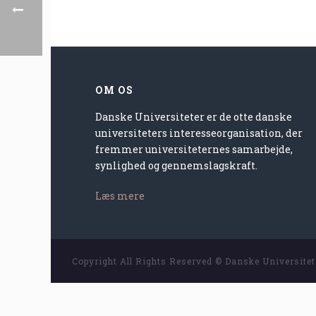
OM OS
Danske Universiteter er de otte danske
universiteters interesseorganisation, der
fremmer universiteternes samarbejde,
synlighed og gennemslagskraft.
Læs mere
Copyright All Rights Reserved © Danske Universite