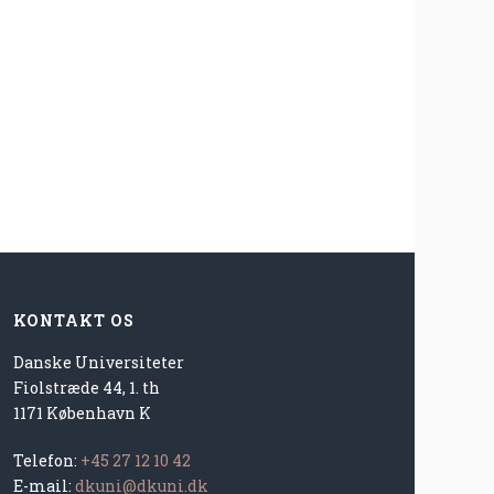
KONTAKT OS
Danske Universiteter
Fiolstræde 44, 1. th
1171 København K
Telefon:
+45 27 12 10 42
E-mail:
dkuni@dkuni.dk