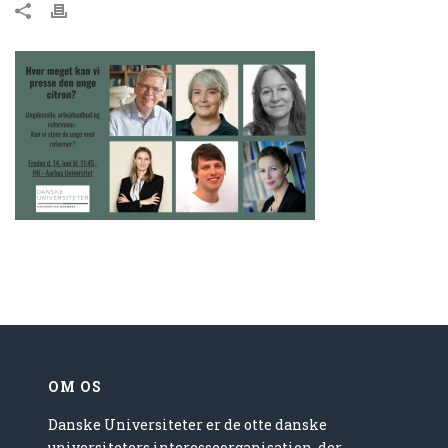
OM OS
Danske Universiteter er de otte danske
universiteters interesseorganisation, der