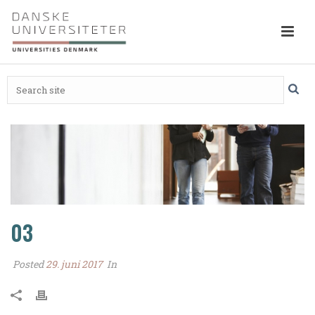
03
Posted
29. juni 2017
In