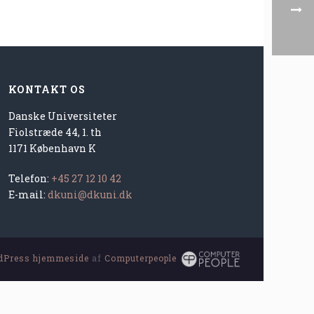
KONTAKT OS
Danske Universiteter
Fiolstræde 44, 1. th
1171 København K
Telefon:
+45 27 12 10 42
E-mail:
dkuni@dkuni.dk
dPress hjemmeside
af
Computerpeople