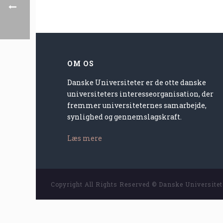
OM OS
Danske Universiteter er de otte danske
universiteters interesseorganisation, der
fremmer universiteternes samarbejde,
synlighed og gennemslagskraft.
Læs mere
Copyright All Rights Reserved © Danske Universite