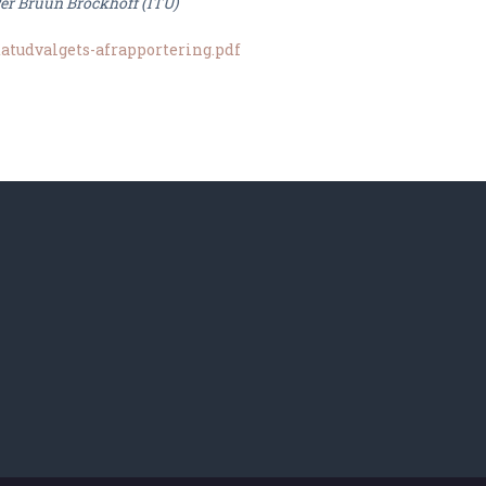
Per Bruun Brockhoff (ITU)
atudvalgets-afrapportering.pdf