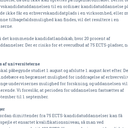
vervskandidatuddannelsen til en ordinær kandidatuddannelse p
ende ikke får en erhvervskandidatplads i en virksomhed, eller 
nne tilbagefaldsmulighed kan findes, vil det resultere i en
serne.
 i det kommende kandidatlandskab, hvor 20 procent af
annelser. Der er risiko for et overudbud af 75 ECTS-pladser, n
s af universiteterne
l påbegynde studiet 1. august og afslutte 1. august året efter. D
l indebære en begrænset mulighed for inddragelse af erhvervsliv
ringe undervisernes mulighed for forskning, og uddannelsen vil
rende. Vi foreslår, at perioden for uddannelsen fastsættes af
eptember til 1. september.
ger
 hvordan dimittender fra 75 ECTS-kandidatuddannelser kan få
fspejle et ensartet kvalifikationsniveau, så man ved