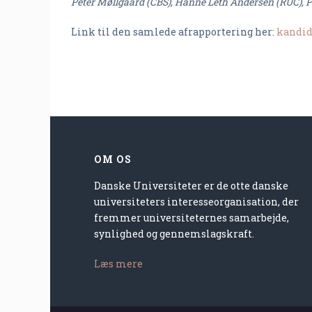
Peter Møllgaard (CBS), Hanne Leth Andersen (RUC), 
Link til den samlede afrapportering her:
kandid
OM OS
Danske Universiteter er de otte danske
universiteters interesseorganisation, der
fremmer universiteternes samarbejde,
synlighed og gennemslagskraft.
Læs mere