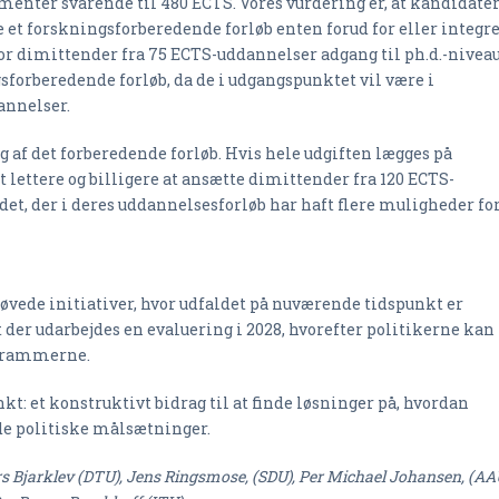
nter svarende til 480 ECTS. Vores vurdering er, at kandidate
 et forskningsforberedende forløb enten forud for eller integr
for dimittender fra 75 ECTS-uddannelser adgang til ph.d.-nivea
sforberedende forløb, da de i udgangspunktet vil være i
annelser.
 af det forberedende forløb. Hvis hele udgiften lægges på
t lettere og billigere at ansætte dimittender fra 120 ECTS-
det, der i deres uddannelsesforløb har haft flere muligheder for
vede initiativer, hvor udfaldet på nuværende tidspunkt er
 der udarbejdes en evaluering i 2028, hvorefter politikerne kan
i rammerne.
kt: et konstruktivt bidrag til at finde løsninger på, hvordan
de politiske målsætninger.
s Bjarklev (DTU), Jens Ringsmose, (SDU), Per Michael Johansen, (AA