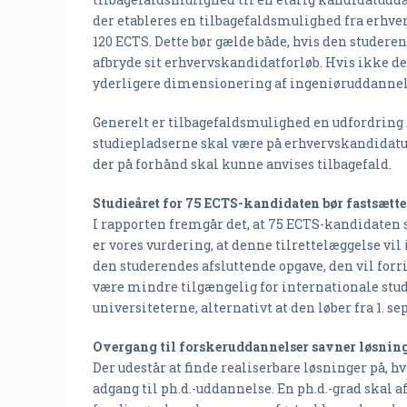
der etableres en tilbagefaldsmulighed fra erh
120 ECTS. Dette bør gælde både, hvis den studer
afbryde sit erhvervskandidatforløb. Hvis ikke de
yderligere dimensionering af ingeniøruddannel
Generelt er tilbagefaldsmulighed en udfordring
studiepladserne skal være på erhvervskandidatudd
der på forhånd skal kunne anvises tilbagefald.
Studieåret for 75 ECTS-kandidaten bør fastsætte
I rapporten fremgår det, at 75 ECTS-kandidaten ska
er vores vurdering, at denne tilrettelæggelse vi
den studerendes afsluttende opgave, den vil for
være mindre tilgængelig for internationale stude
universiteterne, alternativt at den løber fra 1. s
Overgang til forskeruddannelser savner løsnin
Der udestår at finde realiserbare løsninger på,
adgang til ph.d.-uddannelse. En ph.d.-grad skal a