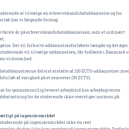
studerende at tilvælge en erhvervskandidatuddannelse og for
rløb har vi følgende forslag:
ge første år på erhvervskandidatuddannelsen, som et ordinært
et,
gelse. Det vil forkorte uddannelsesforløbets længde og det øger
 studerende vil tilvælge uddannelsen, får fodfæste i Danmark o
i en virksomhed.
datuddannelserne delvist erstatte af 120 ECTS-uddannelser me
forløb af varighed på et semester (30 ECTS).
l for gennemsnitlig leveret arbejdstid hos arbejdsgiveren
jdsbelastning for de studerende ikke overstiger normen på
særligt på ingeniørområdet
atstuderende på ingeniørområdet ikke en reel
nnelse, da den ikke kan oprettes på ingeniørområdet. Derfor b