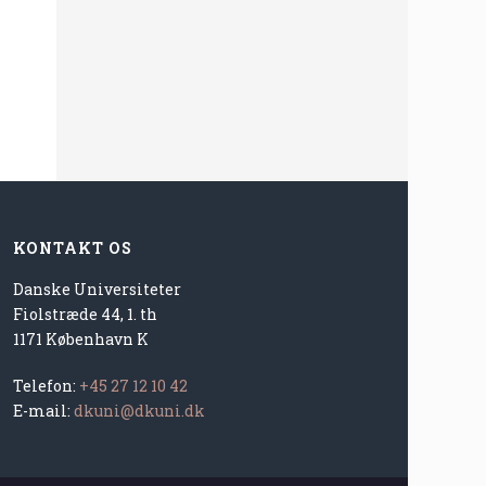
KONTAKT OS
Danske Universiteter
Fiolstræde 44, 1. th
1171 København K
Telefon:
+45 27 12 10 42
E-mail:
dkuni@dkuni.dk