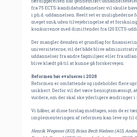
færdiggørelsen har gennemført uddannelseseleme
fra 75 ECTS-kandidatuddannelser vil skulle have
i ph.d.-uddannelsen. Reelt set er mulighederne 
meget små, uden tilvejebringelse af et forskning
konkurrence med dimittender fra 120 ECTS-udd
Der mangler desuden et grundlag for finansiering
universiteterne, vil det både blive administrativ
uddannelser fra andre fagmiljøer eller fra udlan
blive klædt på til at kunne gå forskervejen.
Reformen bør evalueres i 2028
Reformen er omfattende og indeholder flere uprø
usikkert. Derfor vil det være hensigtsmæssigt, at
vurdere, om der skal ske yderligere ændringer 
Vi håber, at disse forslag modtages, som de er tæn
implementeringen af reformen kan leve op til 
Henrik Wegener (KU), Brian Bech Nielsen (AU), Ander