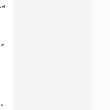
r
eret
u
 at
U),