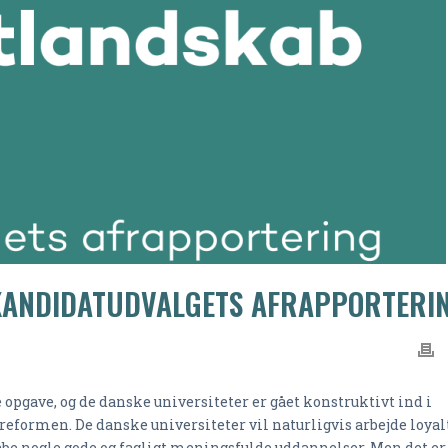
 KANDIDATUDVALGETS AFRAPPORTERI
opgave, og de danske universiteter er gået konstruktivt ind i
 reformen. De danske universiteter vil naturligvis arbejde loyal
abe nogle gode og fagligt meningsfulde uddannelser. Men det er