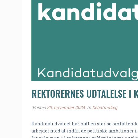
REKTORERNES UDTALELSE I
Posted
20. november 2024
In
Debatindlæg
Kandidatudvalget har haft en stor og omfattende 
arbejdet med at indfri de politiske ambitioner i
for at leve op til reformens målsætninger, og sk