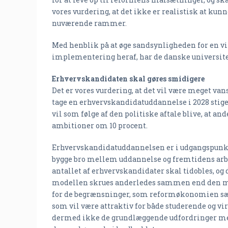
vores vurdering, at det ikke er realistisk at ku
nuværende rammer.
Med henblik på at øge sandsynligheden for en vi
implementering heraf, har de danske universite
Erhvervskandidaten skal gøres smidigere
Det er vores vurdering, at det vil være meget van
tage en erhvervskandidatuddannelse i 2028 stige
vil som følge af den politiske aftale blive, at a
ambitioner om 10 procent.
Erhvervskandidatuddannelsen er i udgangspunktet
bygge bro mellem uddannelse og fremtidens arbe
antallet af erhvervskandidater skal tidobles, og 
modellen skrues anderledes sammen end den mod
for de begrænsninger, som reformøkonomien sætt
som vil være attraktiv for både studerende og v
dermed ikke de grundlæggende udfordringer med 