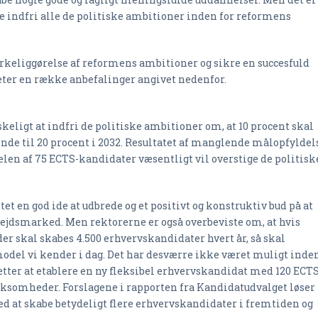
nne indfri alle de politiske ambitioner inden for reformens
rkeliggørelse af reformens ambitioner og sikre en succesfuld
ter en række anbefalinger angivet nedenfor.
skeligt at indfri de politiske ambitioner om, at 10 procent skal
nde til 20 procent i 2032. Resultatet af manglende målopfyldel
ndelen af 75 ECTS-kandidater væsentligt vil overstige de politisk
 en god ide at udbrede og et positivt og konstruktiv bud på at
jdsmarked. Men rektorerne er også overbeviste om, at hvis
der skal skabes 4.500 erhvervskandidater hvert år, så skal
el vi kender i dag. Det har desværre ikke været muligt inde
er at etablere en ny fleksibel erhvervskandidat med 120 ECTS
irksomheder. Forslagene i rapporten fra Kandidatudvalget løser
at skabe betydeligt flere erhvervskandidater i fremtiden og