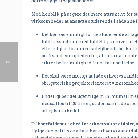
dermed øge arbejdsudbuddet.
Med henblik på at gøre det mere attraktivt for 
virksomheder at ansætte studerende i sådanne fo
Det bør være muligt for de studerende at ta
fuldtidsstudium med fuld SU på universitet
efterfulgt af to år med sideløbende beskæfti
også sandsynligheden for, at internationale
sikrer bedre mulighed for at få ansættelse 
Det skal være muligt at lade erhvervskandi
obligatoriske projektorienteret virksomheds
Endeligt bør det ugentlige minimumstimeta
nedsættes til 20 timer, så den samlede arbe
arbejdsmarkedet.
Tilbagefaldsmulighed for erhvervskandidater, 
Ifølge den politiske aftale har erhvervskandid
tilbagefaldsmulighed til en etårig kandidatudda