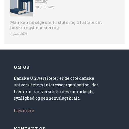
forlag
29. juni 2026
Man kan nu søge om tilslutning til aftale om
forskningsfinansiering
1. juni 2026
OM OS
Danske Universiteter er de otte danske
universiteters interesseorganisation, der
fremmer universiteternes samarbejde,
synlighed og gennemslagskraft.
Læs mere
KONTAKT OS