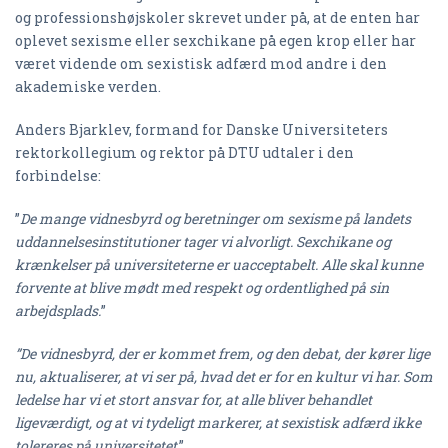
og professionshøjskoler skrevet under på, at de enten har
oplevet sexisme eller sexchikane på egen krop eller har
været vidende om sexistisk adfærd mod andre i den
akademiske verden.
Anders Bjarklev, formand for Danske Universiteters
rektorkollegium og rektor på DTU udtaler i den
forbindelse:
”
De mange vidnesbyrd og beretninger om sexisme på landets
uddannelsesinstitutioner tager vi alvorligt.
Sexchikane og
krænkelser på universiteterne er uacceptabelt. Alle skal kunne
forvente at blive mødt med respekt og ordentlighed på sin
arbejdsplads.
”
”De vidnesbyrd, der er kommet frem, og den debat, der kører lige
nu, aktualiserer, at vi ser på, hvad det er for en kultur vi har. Som
ledelse har vi et stort ansvar for, at alle bliver behandlet
ligeværdigt, og at vi tydeligt markerer, at sexistisk adfærd ikke
tolereres på universitetet
.”