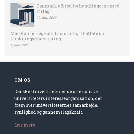
Danmark afbrød forhandlingerne med
forlag
29. juni 2026
Man kan nu søge om tilslutning til aftale om
forskningsfinansiering
1. juni 2026
OM OS
Danske Universiteter er de otte danske
universiteters interesseorganisation, der
fremmer universiteternes samarbejde,
synlighed og gennemslagskraft.
Læs mere