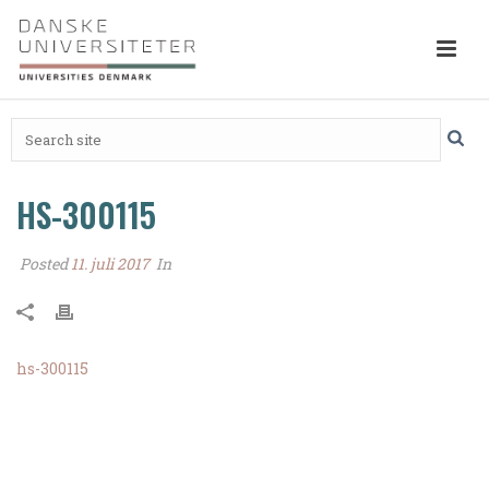
HS-300115
Posted
11. juli 2017
In
hs-300115