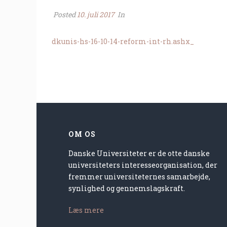
Posted
10. juli 2017
In
dkunis-hs-16-10-14-reform-int-rh.ashx_
OM OS
Danske Universiteter er de otte danske
universiteters interesseorganisation, der
fremmer universiteternes samarbejde,
synlighed og gennemslagskraft.
Læs mere