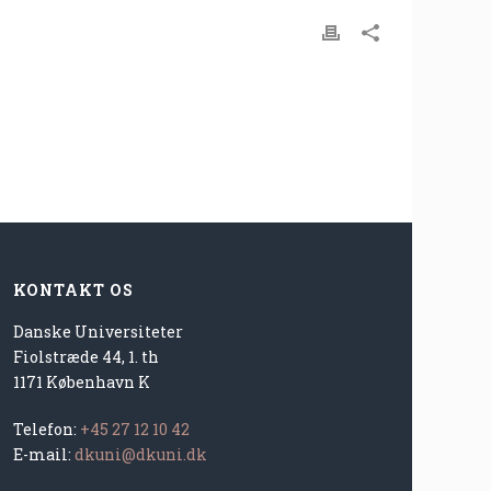
KONTAKT OS
Danske Universiteter
Fiolstræde 44, 1. th
1171 København K
Telefon:
+45 27 12 10 42
E-mail:
dkuni@dkuni.dk