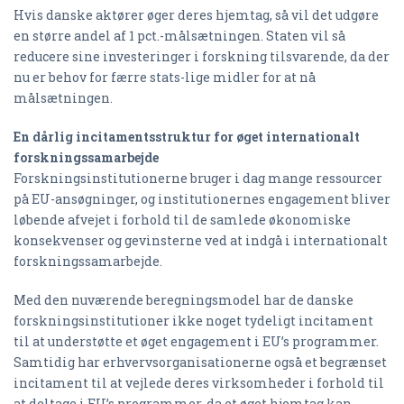
Hvis danske aktører øger deres hjemtag, så vil det udgøre
en større andel af 1 pct.-målsætningen. Staten vil så
reducere sine investeringer i forskning tilsvarende, da der
nu er behov for færre stats-lige midler for at nå
målsætningen.
En dårlig incitamentsstruktur for øget internationalt
forskningssamarbejde
Forskningsinstitutionerne bruger i dag mange ressourcer
på EU-ansøgninger, og institutionernes engagement bliver
løbende afvejet i forhold til de samlede økonomiske
konsekvenser og gevinsterne ved at indgå i internationalt
forskningssamarbejde.
Med den nuværende beregningsmodel har de danske
forskningsinstitutioner ikke noget tydeligt incitament
til at understøtte et øget engagement i EU’s programmer.
Samtidig har erhvervsorganisationerne også et begrænset
incitament til at vejlede deres virksomheder i forhold til
at deltage i EU’s programmer, da et øget hjemtag kan