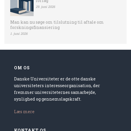
forlag
29. juni 2026
Man kan nu søge om tilslutning til aftale om
forskningsfinansiering
1. juni 2026
OM OS
Danske Universiteter er de otte danske
universiteters interesseorganisation, der
fremmer universiteternes samarbejde,
synlighed og gennemslagskraft.
Læs mere
KONTAKT OS