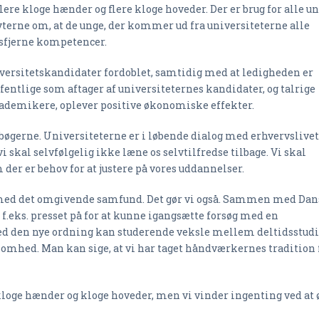
ere kloge hænder og flere kloge hoveder. Der er brug for alle un
myterne om, at de unge, der kommer ud fra universiteterne alle
ensfjerne kompetencer.
universitetskandidater fordoblet, samtidig med at ledigheden er
fentlige som aftager af universiteternes kandidater, og talrige
kademikere, oplever positive økonomiske effekter.
øgerne. Universiteterne er i løbende dialog med erhvervslivet
vi skal selvfølgelig ikke læne os selvtilfredse tilbage. Vi skal
 der er behov for at justere på vores uddannelser.
en med det omgivende samfund. Det gør vi også. Sammen med Da
f.eks. presset på for at kunne igangsætte forsøg med en
ed den nye ordning kan studerende veksle mellem deltidsstud
ksomhed. Man kan sige, at vi har taget håndværkernes tradition 
 kloge hænder og kloge hoveder, men vi vinder ingenting ved at 