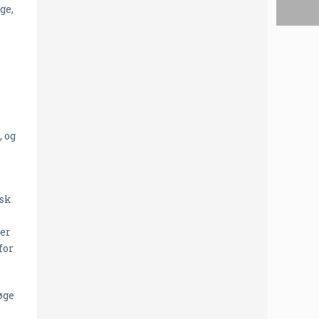
ge,
, og
nsk
ier
for
øge