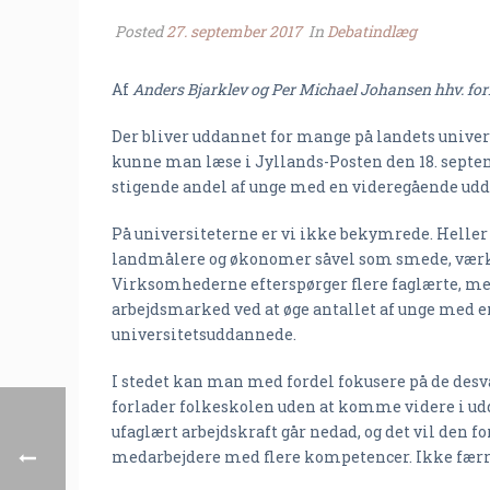
Posted
27. september 2017
In
Debatindlæg
Af
Anders Bjarklev og Per Michael Johansen hhv. f
Der bliver uddannet for mange på landets univer
kunne man læse i Jyllands-Posten den 18. septe
stigende andel af unge med en videregående udd
På universiteterne er vi ikke bekymrede. Heller
landmålere og økonomer såvel som smede, værk
Virksomhederne efterspørger flere faglærte, men 
arbejdsmarked ved at øge antallet af unge med e
universitetsuddannede.
I stedet kan man med fordel fokusere på de des
forlader folkeskolen uden at komme videre i udda
ufaglært arbejdskraft går nedad, og det vil den
medarbejdere med flere kompetencer. Ikke færr