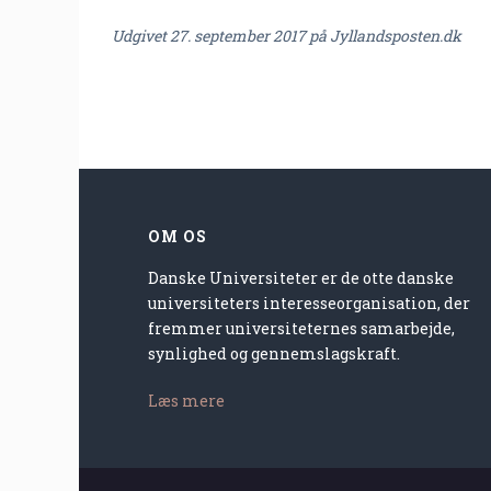
Udgivet 27. september 2017 på Jyllandsposten.dk
OM OS
Danske Universiteter er de otte danske
universiteters interesseorganisation, der
fremmer universiteternes samarbejde,
synlighed og gennemslagskraft.
Læs mere