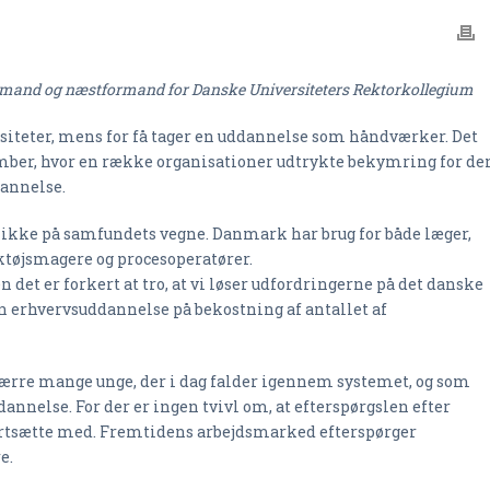
ormand og næstformand for Danske Universiteters Rektorkollegium
siteter, mens for få tager en uddannelse som håndværker. Det
mber, hvor en række organisationer udtrykte bekymring for de
annelse.
 ikke på samfundets vegne. Danmark har brug for både læger,
tøjsmagere og procesoperatører.
det er forkert at tro, at vi løser udfordringerne på det danske
n erhvervsuddannelse på bekostning af antallet af
værre mange unge, der i dag falder igennem systemet, og som
nnelse. For der er ingen tvivl om, at efterspørgslen efter
 fortsætte med. Fremtidens arbejdsmarked efterspørger
e.