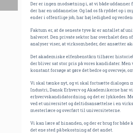
Der er ingen modsætning i, at vi både uddanner fl
der har en uddannelse. Og lad os få ryddet op i 
ender i offentlige job, har høj ledighed og verd
Faktum er, at de seneste tyve år er antallet af 
halveret. Den private sektor har overhalet den of
analyser viser, at virksomheder, der ansætter a
Det akademiske elfenbenstårn tilhører historieb
der bliver sat stor pris på vores kandidater. Men 
konstant forsøge at gøre det bedre og overveje, om
Vi skal tænke nyt, og vi skal fortsætte dialog
Industri, Dansk Erhverv og Akademikerne har vi 
erhvervskandidatordning, og det er lykkedes. M
ved et universitet og deltidsansættelse i en vir
mesterlære og overført til universiteterne.
Vi kan lære af hinanden, og der er brug for både
det ene sted på bekostning af det andet.