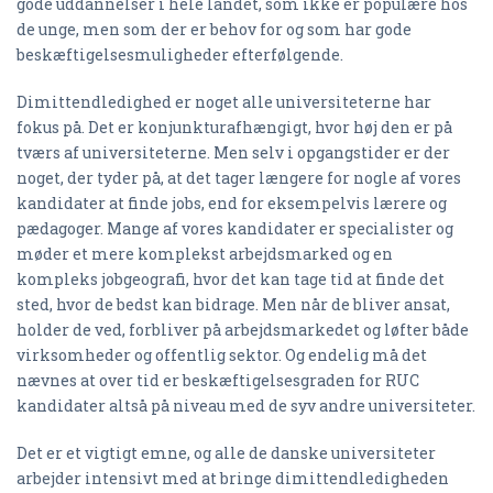
gode uddannelser i hele landet, som ikke er populære hos
de unge, men som der er behov for og som har gode
beskæftigelsesmuligheder efterfølgende.
Dimittendledighed er noget alle universiteterne har
fokus på. Det er konjunkturafhængigt, hvor høj den er på
tværs af universiteterne. Men selv i opgangstider er der
noget, der tyder på, at det tager længere for nogle af vores
kandidater at finde jobs, end for eksempelvis lærere og
pædagoger. Mange af vores kandidater er specialister og
møder et mere komplekst arbejdsmarked og en
kompleks jobgeografi, hvor det kan tage tid at finde det
sted, hvor de bedst kan bidrage. Men når de bliver ansat,
holder de ved, forbliver på arbejdsmarkedet og løfter både
virksomheder og offentlig sektor. Og endelig må det
nævnes at over tid er beskæftigelsesgraden for RUC
kandidater altså på niveau med de syv andre universiteter.
Det er et vigtigt emne, og alle de danske universiteter
arbejder intensivt med at bringe dimittendledigheden