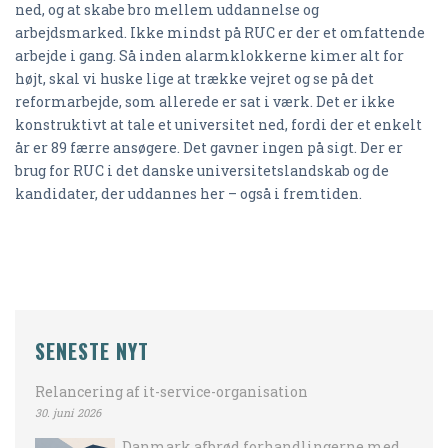
ned, og at skabe bro mellem uddannelse og
arbejdsmarked. Ikke mindst på RUC er der et omfattende
arbejde i gang. Så inden alarmklokkerne kimer alt for
højt, skal vi huske lige at trække vejret og se på det
reformarbejde, som allerede er sat i værk. Det er ikke
konstruktivt at tale et universitet ned, fordi der et enkelt
år er 89 færre ansøgere. Det gavner ingen på sigt. Der er
brug for RUC i det danske universitetslandskab og de
kandidater, der uddannes her – også i fremtiden.
SENESTE NYT
Relancering af it-service-organisation
30. juni 2026
Danmark afbrød forhandlingerne med