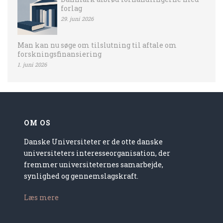
forlag
29. juni 2026
Man kan nu søge om tilslutning til aftale om
forskningsfinansiering
1. juni 2026
OM OS
Danske Universiteter er de otte danske
universiteters interesseorganisation, der
fremmer universiteternes samarbejde,
synlighed og gennemslagskraft.
Læs mere