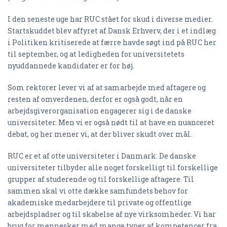
I den seneste uge har RUC stået for skud i diverse medier.
Startskuddet blev affyret af Dansk Erhverv, der i et indlæg
i Politiken kritiserede at færre havde søgt ind på RUC her
til september, og at ledigheden for universitetets
nyuddannede kandidater er for høj.
Som rektorer lever vi af at samarbejde med aftagere og
resten af omverdenen, derfor er også godt, når en
arbejdsgiverorganisation engagerer sig i de danske
universiteter. Men vi er også nødt til at have en nuanceret
debat, og her mener vi, at der bliver skudt over mål.
RUC er et af otte universiteter i Danmark. De danske
universiteter tilbyder alle noget forskelligt til forskellige
grupper af studerende og til forskellige aftagere. Til
sammen skal vi otte dække samfundets behov for
akademiske medarbejdere til private og offentlige
arbejdspladser og til skabelse af nye virksomheder. Vi har
brug for mennesker med mange typer af kompetencer fra