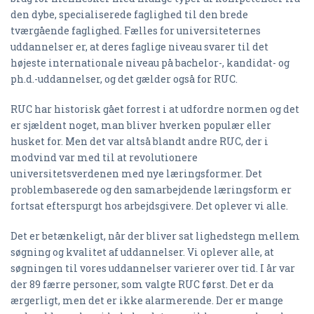
den dybe, specialiserede faglighed til den brede
tværgående faglighed. Fælles for universiteternes
uddannelser er, at deres faglige niveau svarer til det
højeste internationale niveau på bachelor-, kandidat- og
ph.d.-uddannelser, og det gælder også for RUC.
RUC har historisk gået forrest i at udfordre normen og det
er sjældent noget, man bliver hverken populær eller
husket for. Men det var altså blandt andre RUC, der i
modvind var med til at revolutionere
universitetsverdenen med nye læringsformer. Det
problembaserede og den samarbejdende læringsform er
fortsat efterspurgt hos arbejdsgivere. Det oplever vi alle.
Det er betænkeligt, når der bliver sat lighedstegn mellem
søgning og kvalitet af uddannelser. Vi oplever alle, at
søgningen til vores uddannelser varierer over tid. I år var
der 89 færre personer, som valgte RUC først. Det er da
ærgerligt, men det er ikke alarmerende. Der er mange