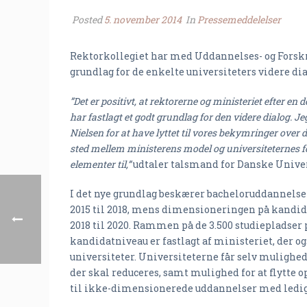
Posted
5. november 2014
In
Pressemeddelelser
Rektorkollegiet har med Uddannelses- og Forskn
grundlag for de enkelte universiteters videre 
”Det er positivt, at rektorerne og ministeriet efter en 
har fastlagt et godt grundlag for den videre dialog. Je
Nielsen for at have lyttet til vores bekymringer over de
sted mellem ministerens model og universiteternes for
elementer til,”
udtaler talsmand for Danske Unive
I det nye grundlag beskærer bacheloruddannelse
2015 til 2018, mens dimensioneringen på kandid
2018 til 2020. Rammen på de 3.500 studiepladser 
kandidatniveau er fastlagt af ministeriet, der o
universiteter. Universiteterne får selv mulighed 
der skal reduceres, samt mulighed for at flytte 
til ikke-dimensionerede uddannelser med ledi