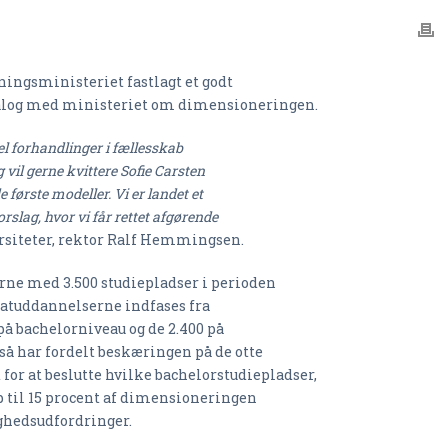
ingsministeriet fastlagt et godt
dialog med ministeriet om dimensioneringen.
del forhandlinger i fællesskab
g vil gerne kvittere Sofie Carsten
 første modeller. Vi er landet et
slag, hvor vi får rettet afgørende
rsiteter, rektor Ralf Hemmingsen.
rne med 3.500 studiepladser i perioden
atuddannelserne indfases fra
på bachelorniveau og de 2.400 på
gså har fordelt beskæringen på de otte
for at beslutte hvilke bachelorstudiepladser,
op til 15 procent af dimensioneringen
ghedsudfordringer.