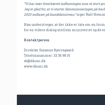
”Vi har især fremhævet indfasningen som et stort pr
Jeg er glad for, at vi starter dimensioneringen på bach
2020 indfaser på kandidatniveau,”
siger Ralf Hemm
Han understreger, at der ikke er tale om en form
for en videre dialog mellem ministeriet og de en
Kontaktperson
Direktør Susanne Bjerregaard
Telefonnummer: 33 36 98 10
sb@dkuni.dk
www.dkuni.dk