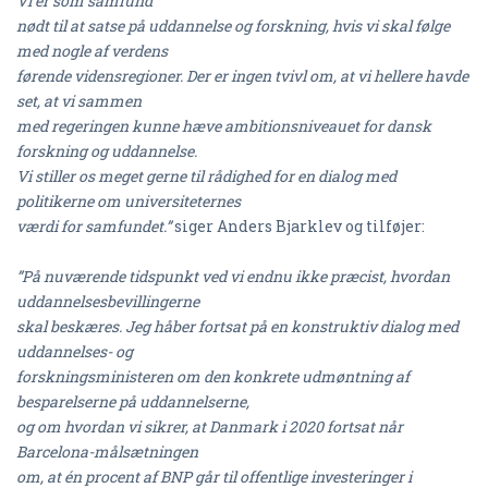
Vi er som samfund
nødt til at satse på uddannelse og forskning, hvis vi skal følge
med nogle af verdens
førende vidensregioner. Der er ingen tvivl om, at vi hellere havde
set, at vi sammen
med regeringen kunne hæve ambitionsniveauet for dansk
forskning og uddannelse.
Vi stiller os meget gerne til rådighed for en dialog med
politikerne om universiteternes
værdi for samfundet.”
siger Anders Bjarklev og tilføjer:
”På nuværende tidspunkt ved vi endnu ikke præcist, hvordan
uddannelsesbevillingerne
skal beskæres. Jeg håber fortsat på en konstruktiv dialog med
uddannelses- og
forskningsministeren om den konkrete udmøntning af
besparelserne på uddannelserne,
og om hvordan vi sikrer, at Danmark i 2020 fortsat når
Barcelona-målsætningen
om, at én procent af BNP går til offentlige investeringer i