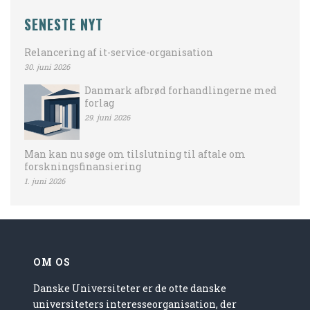
SENESTE NYT
Relancering af it-service-organisation
30. juni 2026
Danmark afbrød forhandlingerne med
forlag
29. juni 2026
Man kan nu søge om tilslutning til aftale om
forskningsfinansiering
1. juni 2026
OM OS
Danske Universiteter er de otte danske
universiteters interesseorganisation, der