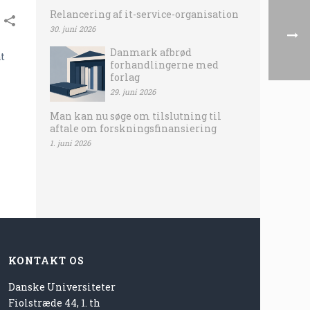
Relancering af it-service-organisation
30. juni 2026
Danmark afbrød
at
forhandlingerne med
forlag
29. juni 2026
Man kan nu søge om tilslutning til
aftale om forskningsfinansiering
1. juni 2026
KONTAKT OS
Danske Universiteter
Fiolstræde 44, 1. th