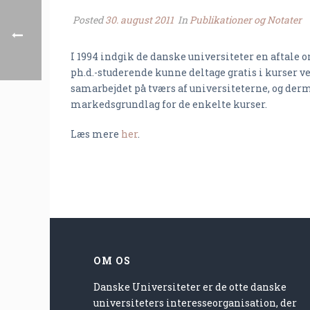
Posted
30. august 2011
In
Publikationer og Notater
I 1994 indgik de danske universiteter en aftale om
ph.d.-studerende kunne deltage gratis i kurser v
samarbejdet på tværs af universiteterne, og der
markedsgrundlag for de enkelte kurser.
Læs mere
her
.
OM OS
Danske Universiteter er de otte danske
universiteters interesseorganisation, der