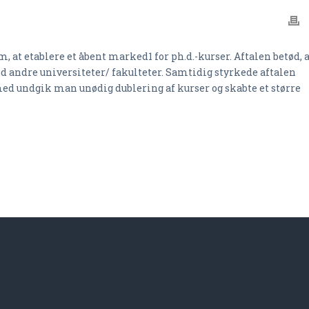
, at etablere et åbent marked1 for ph.d.-kurser. Aftalen betød, 
ed andre universiteter/ fakulteter. Samtidig styrkede aftalen
med undgik man unødig dublering af kurser og skabte et større