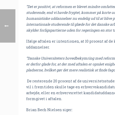
”Det er positivt, at reformen er blevet mindre omfatten
studerende, end vi havde frygtet, kommer på korte u
humanistiske uddannelser nu endelig ud til at blive 
internationale studerende til glæde for det danske arbe
skylder forligspartierne uden for regeringen en stor t
Ifølge aftalen er intentionen, at 10 procent af 
uddannelser.
”Danske Universiteters hovedbekymring med reformen
er derfor glade for, at der med aftalen er opnået enig
pladserne, hvilket gør det mere realistisk at finde fag
De resterende 20 procent af de universitetsstu
vil i fremtiden skulle tage en erhvervskandidat
arbejde, eller en erhvervsrettet kandidatuddan
formgivet i aftalen.
Brian Bech Nielsen siger: