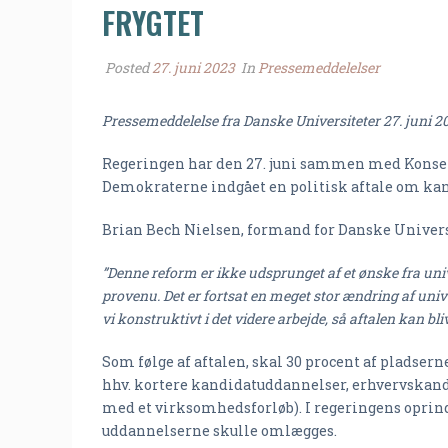
FRYGTET
Posted
27. juni 2023
In
Pressemeddelelser
Pressemeddelelse fra Danske Universiteter 27. juni 2
Regeringen har den 27. juni sammen med Konserv
Demokraterne indgået en politisk aftale om ka
Brian Bech Nielsen, formand for Danske Universi
”Denne reform er ikke udsprunget af et ønske fra uni
provenu. Det er fortsat en meget stor ændring af univ
vi konstruktivt i det videre arbejde, så aftalen kan b
Som følge af aftalen, skal 30 procent af pladse
hhv. kortere kandidatuddannelser, erhvervskan
med et virksomhedsforløb). I regeringens oprindel
uddannelserne skulle omlægges.