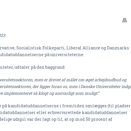
023.
ative, Socialistisk Folkeparti, Liberal Alliance og Danmarks
ndidatuddannelserne på universiteterne.
teter, udtaler på den baggrund:
versitetssektoren, men er drevet af målet om øget arbejdsudbud og
ersitetssektoren, der ligger foran os, men i Danske Universiteter indg
live implementeret så klogt og ansvarligt som muligt.
”
rne på kandidatuddannelserne i fremtiden omlægges (til pladser
didatuddannelser eller erhvervsrettede kandidatuddannelser
ige udspil var der lagt op til, at op mod 50 procent af