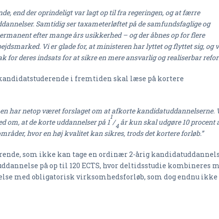
de, end der oprindeligt var lagt op til fra regeringen, og at færre
ddannelser. Samtidig ser taxameterløftet på de samfundsfaglige og
permanent efter mange års usikkerhed – og der åbnes op for flere
jdsmarked. Vi er glade for, at ministeren har lyttet og flyttet sig, og v
ak for deres indsats for at sikre en mere ansvarlig og realiserbar refo
de kandidatstuderende i fremtiden skal læse på kortere
 har netop været forslaget om at afkorte kandidatuddannelserne. 
1
hed om, at de korte uddannelser på 1
/
år kun skal udgøre 10 procent 
4
områder, hvor en høj kvalitet kan sikres, trods det kortere forløb.”
derende, som ikke kan tage en ordinær 2-årig kandidatuddannels
uddannelse på op til 120 ECTS, hvor deltidsstudie kombineres 
nelse med obligatorisk virksomhedsforløb, som dog endnu ikke