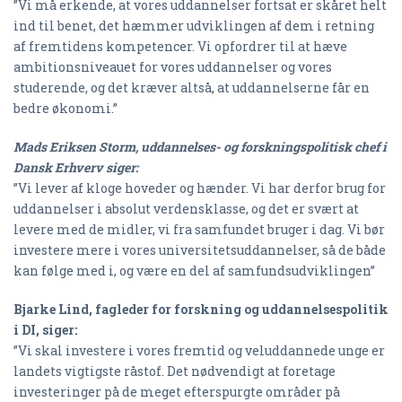
”Vi må erkende, at vores uddannelser fortsat er skåret helt
ind til benet, det hæmmer udviklingen af dem i retning
af fremtidens kompetencer. Vi opfordrer til at hæve
ambitionsniveauet for vores uddannelser og vores
studerende, og det kræver altså, at uddannelserne får en
bedre økonomi.”
Mads Eriksen Storm, uddannelses- og forskningspolitisk chef i
Dansk Erhverv siger:
”Vi lever af kloge hoveder og hænder. Vi har derfor brug for
uddannelser i absolut verdensklasse, og det er svært at
levere med de midler, vi fra samfundet bruger i dag. Vi bør
investere mere i vores universitetsuddannelser, så de både
kan følge med i, og være en del af samfundsudviklingen”
Bjarke Lind, fagleder for forskning og uddannelsespolitik
i DI, siger:
”Vi skal investere i vores fremtid og veluddannede unge er
landets vigtigste råstof. Det nødvendigt at foretage
investeringer på de meget efterspurgte områder på