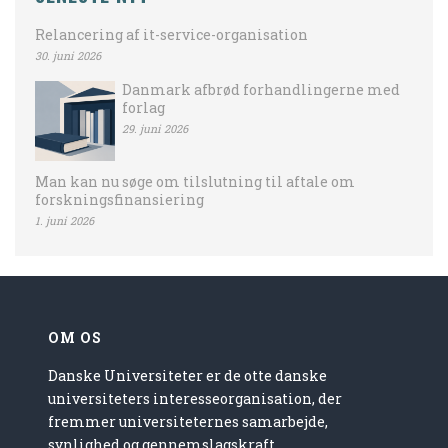
Relancering af it-service-organisation
30. juni 2026
Danmark afbrød forhandlingerne med
forlag
29. juni 2026
Man kan nu søge om tilslutning til aftale om
forskningsfinansiering
1. juni 2026
OM OS
Danske Universiteter er de otte danske
universiteters interesseorganisation, der
fremmer universiteternes samarbejde,
synlighed og gennemslagskraft.