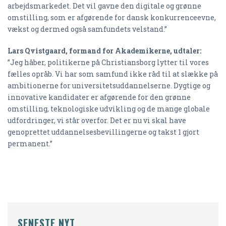
arbejdsmarkedet. Det vil gavne den digitale og grønne
omstilling, som er afgørende for dansk konkurrenceevne,
vækst og dermed også samfundets velstand.”
Lars Qvistgaard, formand for Akademikerne, udtaler:
”Jeg håber, politikerne på Christiansborg lytter til vores
fælles opråb. Vi har som samfund ikke råd til at slække på
ambitionerne for universitetsuddannelserne. Dygtige og
innovative kandidater er afgørende for den grønne
omstilling, teknologiske udvikling og de mange globale
udfordringer, vi står overfor. Det er nu vi skal have
genoprettet uddannelsesbevillingerne og takst 1 gjort
permanent.”
SENESTE NYT