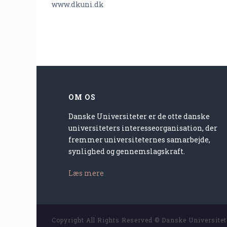
www.dkuni.dk
OM OS
Danske Universiteter er de otte danske
universiteters interesseorganisation, der
fremmer universiteternes samarbejde,
synlighed og gennemslagskraft.
Læs mere
Copyright All Rights Reserved © Danske Universite