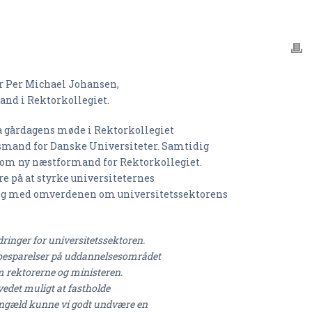
or Per Michael Johansen,
nd i Rektorkollegiet.
å gårdagens møde i Rektorkollegiet
lsmand for Danske Universiteter. Samtidig
 som ny næstformand for Rektorkollegiet.
re på at styrke universiteternes
alog med omverdenen om universitetssektorens
rdringer for universitetssektoren.
besparelser på uddannelsesområdet
em rektorerne og ministeren.
vedet muligt at fastholde
gengæld kunne vi godt undvære en