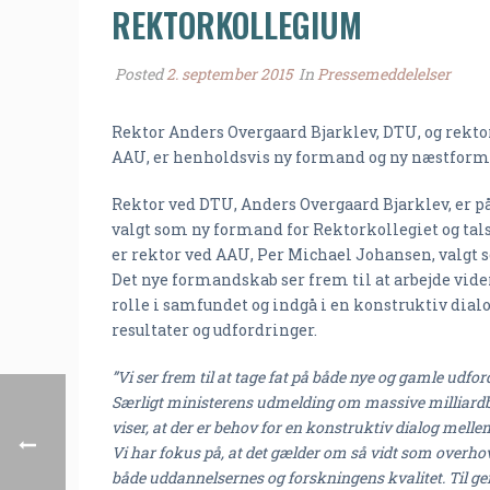
REKTORKOLLEGIUM
Posted
2. september 2015
In
Pressemeddelelser
Rektor Anders Overgaard Bjarklev, DTU, og rekt
AAU, er henholdsvis ny formand og ny næstforma
Rektor ved DTU, Anders Overgaard Bjarklev, er p
valgt som ny formand for Rektorkollegiet og ta
er rektor ved AAU, Per Michael Johansen, valgt
Det nye formandskab ser frem til at arbejde vide
rolle i samfundet og indgå i en konstruktiv di
resultater og udfordringer.
”Vi ser frem til at tage fat på både nye og gamle udfo
Særligt ministerens udmelding om massive milliard
viser, at der er behov for en konstruktiv dialog mell
Vi har fokus på, at det gælder om så vidt som overho
både uddannelsernes og forskningens kvalitet. Til 