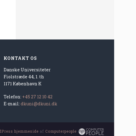
KONTAKT OS
Danske Universiteter
Fiolstræde 44, 1. th
1171 København K
Telefon:
+45 27 12 10 42
E-mail:
dkuni@dkuni.dk
dPress hjemmeside
af
Computerpeople