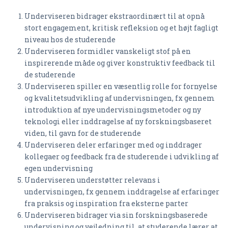
Underviseren bidrager ekstraordinært til at opnå
stort engagement, kritisk refleksion og et højt fagligt
niveau hos de studerende
Underviseren formidler vanskeligt stof på en
inspirerende måde og giver konstruktiv feedback til
de studerende
Underviseren spiller en væsentlig rolle for fornyelse
og kvalitetsudvikling af undervisningen, fx gennem
introduktion af nye undervisningsmetoder og ny
teknologi eller inddragelse af ny forskningsbaseret
viden, til gavn for de studerende
Underviseren deler erfaringer med og inddrager
kollegaer og feedback fra de studerende i udvikling af
egen undervisning
Underviseren understøtter relevans i
undervisningen, fx gennem inddragelse af erfaringer
fra praksis og inspiration fra eksterne parter
Underviseren bidrager via sin forskningsbaserede
undervisning og vejledning til, at studerende lærer at