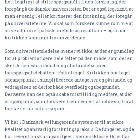
helt legitimt at stille spørgsmål til den forskning, der
foregår på de danske universiteter. Det er også legitimt, at
man er uenig i eller kritiserer den forskning, der foregår
på universiteterne. Vi skal som forskere kunne rumme at
blive udfordret på både metode og resultater – også når
kritikken kommer fra omverdenen.
Som universitetsledelse mener vi ikke, at der er grundlag
for at problematisere hele felter på den måde, som det er
sket de seneste måneder og i forbindelse med
forespørgselsdebatten i Folketinget. Kritikken har taget
udgangspunkt i simplificerede antagelser og påstande, og
vedtagelsen er derfor både overflødig og ubegrundet.
Desværre kan den også skabe mistillid og medføre, at der
er spørgsmål, som forskere fremover vil afholde sig fra at
forske i eller udtale sig om.
Vi har i Danmark velfungerende systemer til at sikre
kvalitet og ansvarlig forskningspraksis. De fungerer, og de
har leveret forskningsmiljøer i verdensklasse. Og vi har