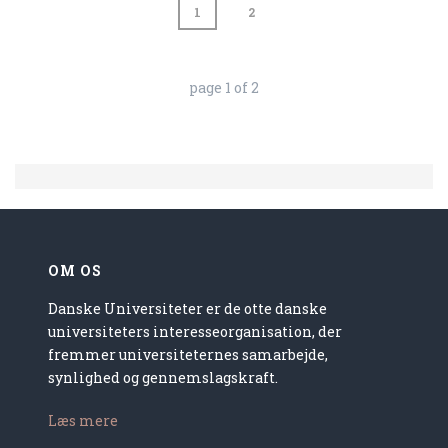
1
2
page
1
of
2
OM OS
Danske Universiteter er de otte danske
universiteters interesseorganisation, der
fremmer universiteternes samarbejde,
synlighed og gennemslagskraft.
Læs mere